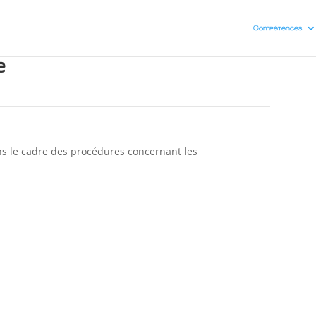
Compétences
e
ans le cadre des procédures concernant les
à un accident du
Contestation de 
ssionnelle,
retraite,