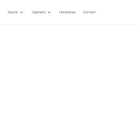
Equipe
Cabinets
Honoraires
Contact
cotisations auprès des Caisse de