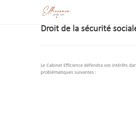
Droit de la sécurité social
Le Cabinet Efficience défendra vos intérêts d
problématiques suivantes :
Reconnaissance ou opposition 
travail ou à une maladie profe